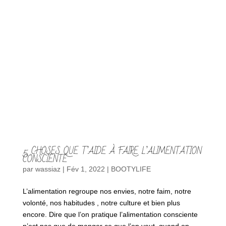
5 CHOSES QUE T’AIDE À FAIRE L’ALIMENTATION
CONSCIENTE
par
wassiaz
|
Fév 1, 2022
|
BOOTYLIFE
L’alimentation regroupe nos envies, notre faim, notre
volonté, nos habitudes , notre culture et bien plus
encore. Dire que l’on pratique l’alimentation consciente
n’est pas que de manger ce que l’on veut, quand on