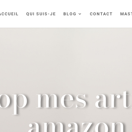
ACCUEIL
QUI SUIS-JE
BLOG
CONTACT
MAS
op mes art
amazon