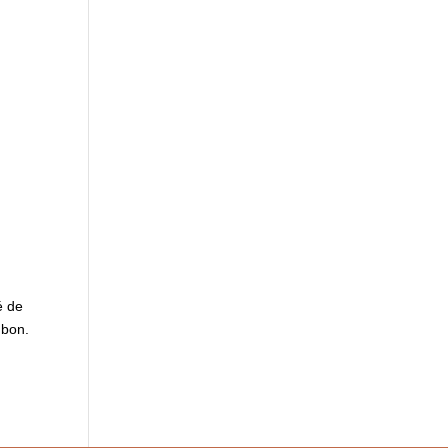
é de
 bon.